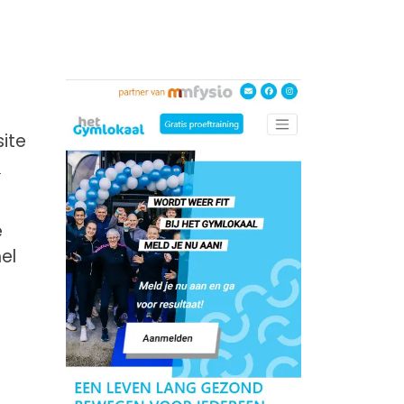
ite
p
e
el