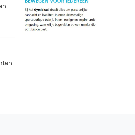
nen
unten