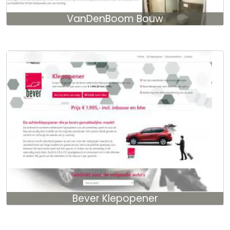
VanDenBoom Bouw
Bever Klepopener