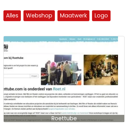
Alles
Webshop
Maatwerk
Logo
Roettube