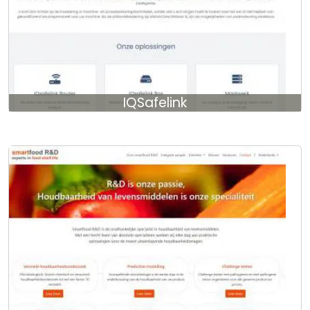
IQSafelink