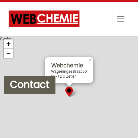
Contant
+
−
×
Webchemie
Wageningsestraat 66
6671DG Zetten
Contact